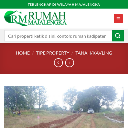
Skip
TERLENGKAP DI WILAYAH MAJALENGKA
to
content
Search
for:
HOME
/
TIPE PROPERTY
/
TANAH/KAVLING