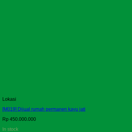
Lokasi
[M019] Dijual rumah permanen kayu jati
Rp
450.000.000
In stock