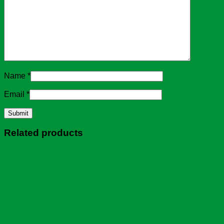
Name
*
Email
*
Related products