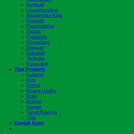
Kertajati
Leuwimunding
Majalengka Kota
Palasah
Panyingkiran
Talaga
Cigasong
Ciborelang
Dawuan
Sukahaji
Tarikolot
Rajagaluh
Tipe Property
Gudang
Kios
Pabrik
Ruang Usaha
Ruko
Rumah
Sawah
Tanah/Kavling
Villa
Kontak Kami