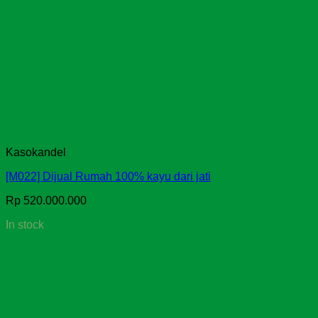
Kasokandel
[M022] Dijual Rumah 100% kayu dari jati
Rp
520.000.000
In stock