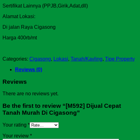
Sertifikat Lainnya (PPJB,Girik,Adat,dll)
Alamat Lokasi:
Di jalan Raya Cigasong
Harga 400rb/mt
Categories:
Cigasong
,
Lokasi
,
Tanah/Kavling
,
Tipe Property
Reviews (0)
Reviews
There are no reviews yet.
Be the first to review “[M592] Dijual Cepat
Tanah Murah Di Cigasong”
Your rating
*
Your review
*