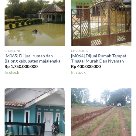
CIGASONG
CIGASONG
[M065] Di jual rumah dan
[M064] Dijual Rumah Tempat
Balong kabupaten majalengka
Tinggal Murah Dan Nyaman
Rp
1.750.000.000
Rp
400.000.000
In stock
In stock