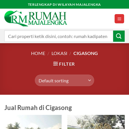
Skip
TERLENGKAP DI WILAYAH MAJALENGKA
to
content
Search
for:
HOME
/
LOKASI
/
CIGASONG
FILTER
Jual Rumah di Cigasong