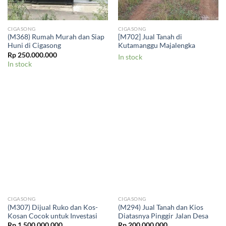
CIGASONG
CIGASONG
(M368) Rumah Murah dan Siap
[M702] Jual Tanah di
Huni di Cigasong
Kutamanggu Majalengka
Rp
250.000.000
In stock
In stock
CIGASONG
CIGASONG
(M307) Dijual Ruko dan Kos-
(M294) Jual Tanah dan Kios
Kosan Cocok untuk Investasi
Diatasnya Pinggir Jalan Desa
Rp
1.500.000.000
Rp
200.000.000