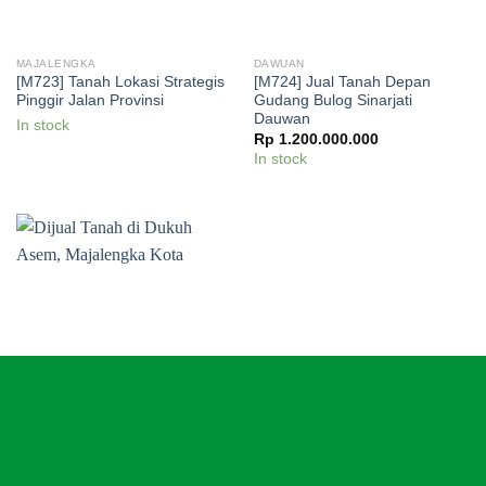
MAJALENGKA
DAWUAN
[M723] Tanah Lokasi Strategis
[M724] Jual Tanah Depan
Pinggir Jalan Provinsi
Gudang Bulog Sinarjati
Dauwan
In stock
Rp
1.200.000.000
In stock
MAJALENGKA KOTA
KIOS
[M725] Dijual Tanah di Dukuh
[M726] Jual Rumah Kosan dan
Asem, Majalengka Kota
Kios di Majalengka Kec Ligung