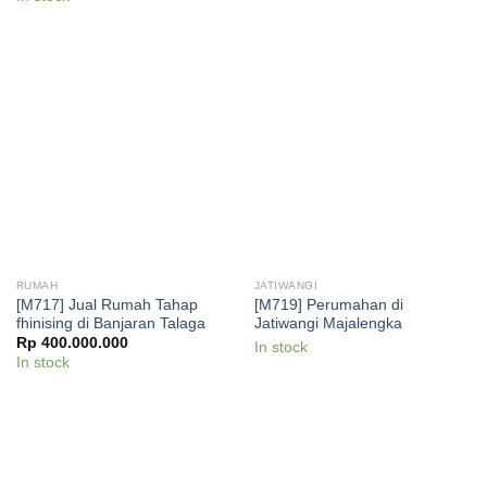
RUMAH
JATIWANGI
[M717] Jual Rumah Tahap
[M719] Perumahan di
fhinising di Banjaran Talaga
Jatiwangi Majalengka
Rp
400.000.000
In stock
In stock