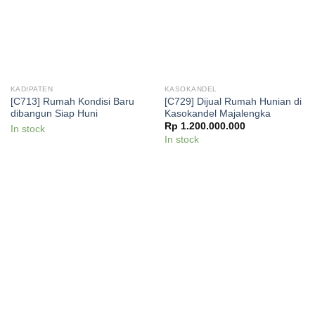
KADIPATEN
KASOKANDEL
[C713] Rumah Kondisi Baru
[C729] Dijual Rumah Hunian di
dibangun Siap Huni
Kasokandel Majalengka
Rp
1.200.000.000
In stock
In stock