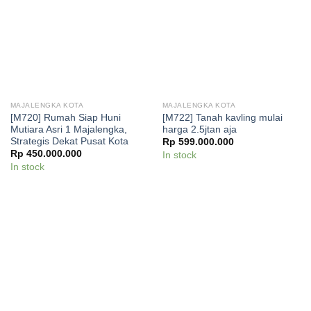
MAJALENGKA KOTA
MAJALENGKA KOTA
[M720] Rumah Siap Huni
[M722] Tanah kavling mulai
Mutiara Asri 1 Majalengka,
harga 2.5jtan aja
Strategis Dekat Pusat Kota
Rp
599.000.000
Rp
450.000.000
In stock
In stock