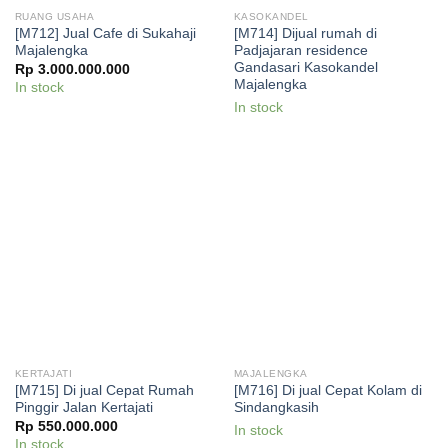
RUANG USAHA
KASOKANDEL
[M712] Jual Cafe di Sukahaji
[M714] Dijual rumah di
Majalengka
Padjajaran residence
Gandasari Kasokandel
Rp
3.000.000.000
Majalengka
In stock
In stock
KERTAJATI
MAJALENGKA
[M715] Di jual Cepat Rumah
[M716] Di jual Cepat Kolam di
Pinggir Jalan Kertajati
Sindangkasih
Rp
550.000.000
In stock
In stock