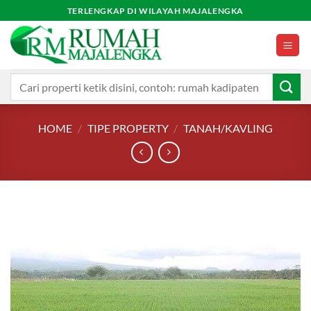
Skip
TERLENGKAP DI WILAYAH MAJALENGKA
to
content
Search
for:
HOME
/
TIPE PROPERTY
/
TANAH/KAVLING