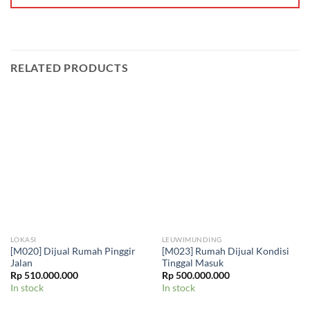
RELATED PRODUCTS
LOKASI
LEUWIMUNDING
[M020] Dijual Rumah Pinggir
[M023] Rumah Dijual Kondisi
Jalan
Tinggal Masuk
Rp
510.000.000
Rp
500.000.000
In stock
In stock