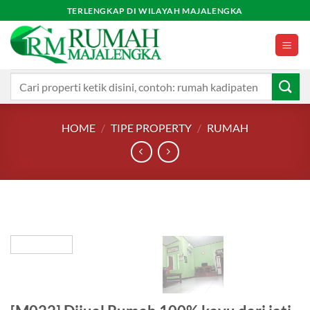
Skip
TERLENGKAP DI WILAYAH MAJALENGKA
to
content
Search
for:
HOME
/
TIPE PROPERTY
/
RUMAH