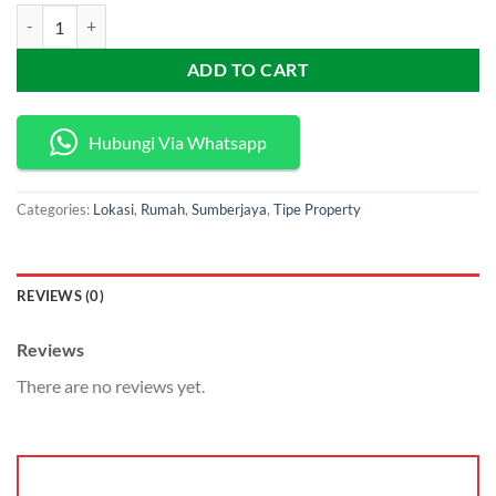
[M656] Dijual Cepat Rumah Mewah Siap Huni Di Sumberjaya quantity
ADD TO CART
Hubungi Via Whatsapp
Categories:
Lokasi
,
Rumah
,
Sumberjaya
,
Tipe Property
REVIEWS (0)
Reviews
There are no reviews yet.