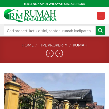
Skip
TERLENGKAP DI WILAYAH MAJALENGKA
to
content
Search
for:
HOME
/
TIPE PROPERTY
/
RUMAH