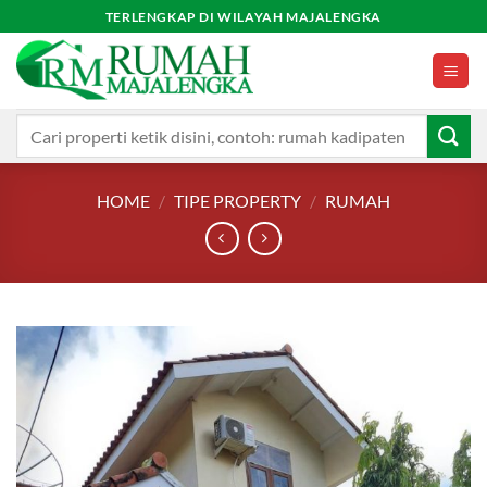
Skip
TERLENGKAP DI WILAYAH MAJALENGKA
to
content
Search
for:
HOME
/
TIPE PROPERTY
/
RUMAH