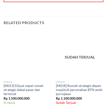
RELATED PRODUCTS
SUDAH TERJUAL
LOKASI
LOKASI
[M013] Dijual cepat rumah
[M018] Rumah strategis depan
strategis dekat pasar dan
masjid.di perumahan BTN andir
terminal
purnajaya
Rp
1.500.000.000
Rp
1.100.000.000
In stock
Sudah Terjual