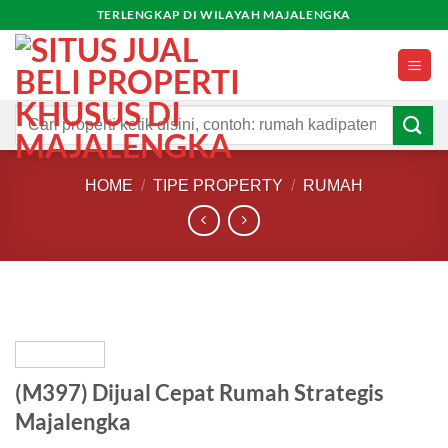
Skip
TERLENGKAP DI WILAYAH MAJALENGKA
to
content
Search
for:
HOME
/
TIPE PROPERTY
/
RUMAH
(M397) Dijual Cepat Rumah Strategis
Majalengka