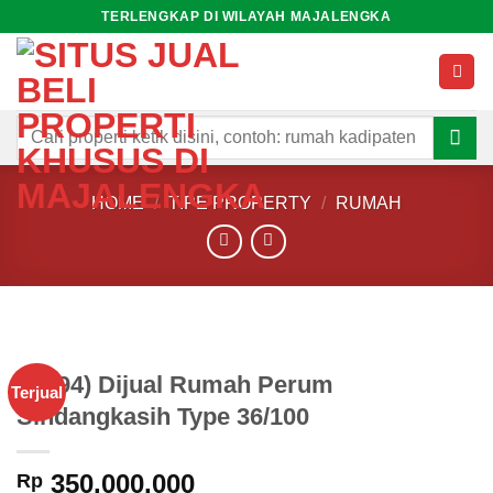
Skip
TERLENGKAP DI WILAYAH MAJALENGKA
to
content
Search
for:
HOME
/
TIPE PROPERTY
/
RUMAH
(M394) Dijual Rumah Perum
Terjual
Sindangkasih Type 36/100
350.000.000
Rp