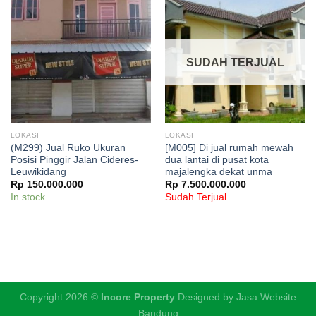
SUDAH TERJUAL
LOKASI
LOKASI
(M299) Jual Ruko Ukuran
[M005] Di jual rumah mewah
Posisi Pinggir Jalan Cideres-
dua lantai di pusat kota
Leuwikidang
majalengka dekat unma
Rp
150.000.000
Rp
7.500.000.000
In stock
Sudah Terjual
Copyright 2026 ©
Incore Property
Designed by
Jasa Website
Bandung